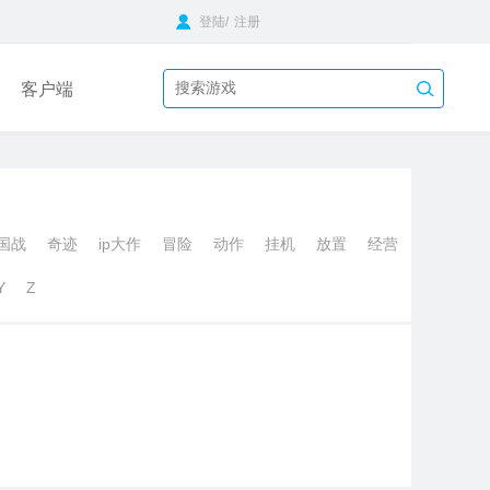
登陆
/
注册
客户端
国战
奇迹
ip大作
冒险
动作
挂机
放置
经营
Y
Z