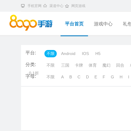
手机官网
渠道中心
网页游戏
平台首页
游戏中心
礼
平台:
不限
Android
IOS
H5
分类:
不限
三国
卡牌
体育
魔幻
回合
0.1折
字母:
不限
A
B
C
D
E
F
G
H
I