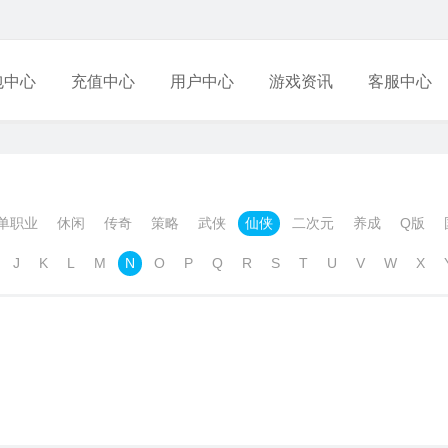
包中心
充值中心
用户中心
游戏资讯
客服中心
单职业
休闲
传奇
策略
武侠
仙侠
二次元
养成
Q版
J
K
L
M
N
O
P
Q
R
S
T
U
V
W
X