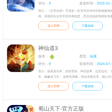
评分：
9
首发时间：
2025-01-
简介：《主宰仙侠》手游是一款非常好玩特别刺激极致的
戏，游戏的玩法非常的经典熟悉，而且游戏剧情精彩有
想连篇;游戏中副本超多，你可以自由的进行挑战，玄幻
进入官网
下载游戏
景，仙美真实，刺激的即时玩法，等你来一起修行战斗哦
神仙道3
版本：
类型：
仙侠
评分：
9
首发时间：
2024-07-
简介：国风真传承，皮影壁画，神话故事，边赏边玩； 
常，躺赢就飞升； 放置有策略，神仙等级共享，随心培
为王； 福利大放送，开局赠送月光宝盒，千抽重置抽到
进入官网
下载游戏
蜀山天下-官方正版