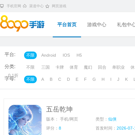
手机官网
渠道中心
网页游戏
平台首页
游戏中心
礼包中
平台:
不限
Android
IOS
H5
分类:
不限
三国
卡牌
体育
魔幻
回合
单职业
休
0.1折
字母:
不限
A
B
C
D
E
F
G
H
I
J
K
五岳乾坤
版本：
手机/网页
类型：
仙侠
评分：
8
首发时间：
2026-07-