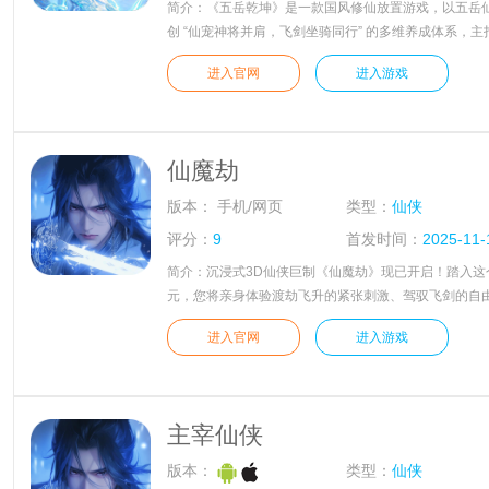
简介：《五岳乾坤》是一款国风修仙放置游戏，以五岳
创 “仙宠神将并肩，飞剑坐骑同行” 的多维养成体系，
成，让玩家在解放双手的同时，体验从凡俗修士到仙界
进入官网
进入游戏
路。游戏融合五行相生相克、上古神话传说与东方美学
幻的修仙世界。
仙魔劫
版本：
手机/网页
类型：
仙侠
评分：
9
首发时间：
2025-11-
简介：沉浸式3D仙侠巨制《仙魔劫》现已开启！踏入这
元，您将亲身体验渡劫飞升的紧张刺激、驾驭飞剑的自
无穷力量以及与仙灵并肩作战的深厚友情。更有海量PV
进入官网
进入游戏
切精彩，尽在《仙魔劫》，即刻启程，开启您的修仙之
主宰仙侠
版本：
类型：
仙侠