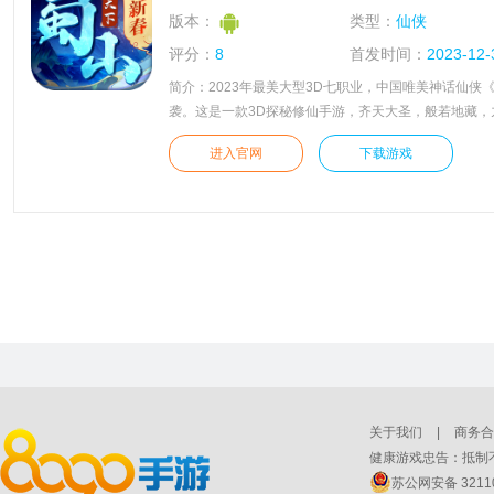
版本：
类型：
仙侠
评分：
8
首发时间：
2023-12-
简介：2023年最美大型3D七职业，中国唯美神话仙侠
袭。这是一款3D探秘修仙手游，齐天大圣，般若地藏，
龙子，阎王等中国具有特色文化的角色，游戏专注为玩
进入官网
下载游戏
式的割草体验，以精致的建模、炫酷的技能以及流畅的
了一个囊括天下奇闻的仙侠世界，更多精彩的游戏剧情
豫什么，带上您的小伙伴快来一起体验吧。
关于我们
|
商务合
健康游戏忠告：抵制不
苏公网安备 32110