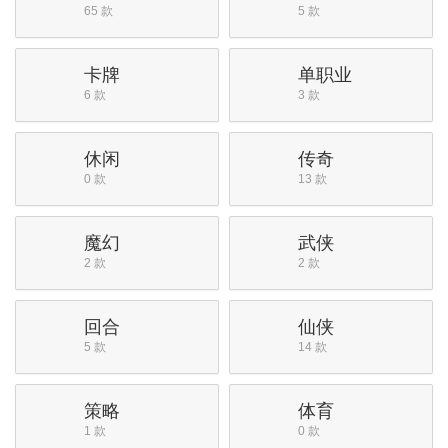
65 款
5 款
卡牌
单职业
6 款
3 款
休闲
传奇
0 款
13 款
魔幻
武侠
2 款
2 款
回合
仙侠
5 款
14 款
策略
体育
1 款
0 款