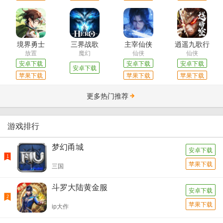
境界勇士
三界战歌
主宰仙侠
逍遥九歌行
放置
魔幻
仙侠
仙侠
安卓下载
安卓下载
安卓下载
安卓下载
苹果下载
苹果下载
苹果下载
更多热门推荐
游戏排行
梦幻甬城
安卓下载
1
苹果下载
三国
斗罗大陆黄金服
安卓下载
2
苹果下载
ip大作