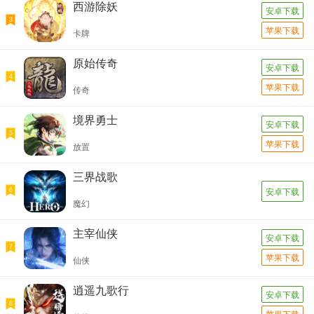
西游除妖
安卓下载
3
苹果下载
卡牌
原始传奇
安卓下载
4
苹果下载
传奇
境界勇士
安卓下载
5
苹果下载
放置
三界战歌
6
安卓下载
魔幻
主宰仙侠
安卓下载
7
苹果下载
仙侠
逍遥九歌行
安卓下载
8