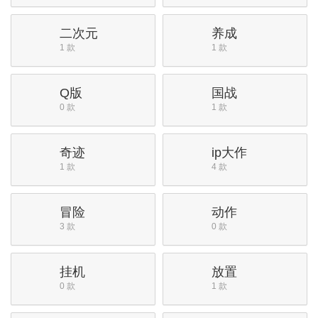
二次元
养成
1 款
1 款
Q版
国战
0 款
1 款
奇迹
ip大作
1 款
4 款
冒险
动作
3 款
0 款
挂机
放置
0 款
1 款