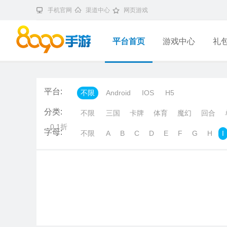
手机官网
渠道中心
网页游戏
平台首页
游戏中心
礼
平台:
不限
Android
IOS
H5
分类:
不限
三国
卡牌
体育
魔幻
回合
0.1折
字母:
不限
A
B
C
D
E
F
G
H
I