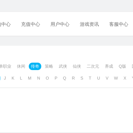
包中心
充值中心
用户中心
游戏资讯
客服中心
单职业
休闲
传奇
策略
武侠
仙侠
二次元
养成
Q版
J
K
L
M
N
O
P
Q
R
S
T
U
V
W
X