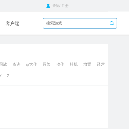
登陆
/
注册
客户端
国战
奇迹
ip大作
冒险
动作
挂机
放置
经营
Y
Z