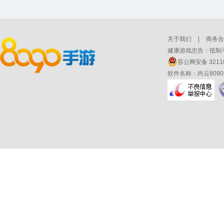
关于我们
|
商务合
健康游戏忠告：抵制不
苏公网安备 32110
软件名称：尚云809