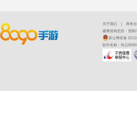
关于我们
|
商务合
健康游戏忠告：抵制不
苏公网安备 32110
软件名称：尚云809