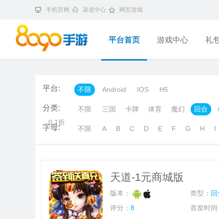
手机官网
渠道中心
网页游戏
平台首页
游戏中心
礼
平台:
不限
Android
IOS
H5
分类:
不限
三国
卡牌
体育
魔幻
回合
0.1折
字母:
不限
A
B
C
D
E
F
G
H
I
天道-1元商城版
版本：
类型：
回
评分：
8
首发时间