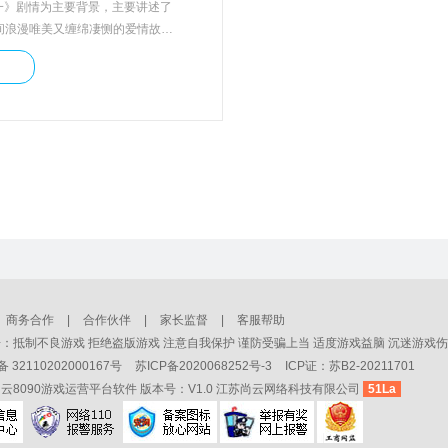
一》剧情为主要背景，主要讲述了
间浪漫唯美又缠绵凄恻的爱情故
钰、拜月教主、景天、唐雪见、龙
涯！曾经感动亿万仙剑粉的经典故
世界了吗？ 这一次，请带着曾经
延续，携手战斗，除魔卫道，探寻
商务合作
|
合作伙伴
|
家长监督
|
客服帮助
：抵制不良游戏 拒绝盗版游戏 注意自我保护 谨防受骗上当 适度游戏益脑 沉迷游戏伤
32110202000167号
苏ICP备2020068252号-3
ICP证：苏B2-20211701
云8090游戏运营平台软件 版本号：V1.0 江苏尚云网络科技有限公司
51La