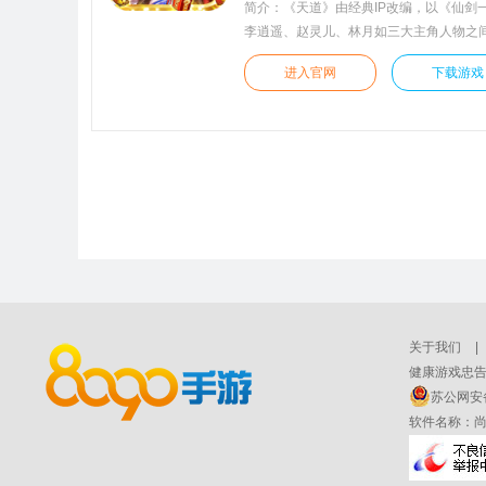
简介：《天道》由经典IP改编，以《仙剑
李逍遥、赵灵儿、林月如三大主角人物之
事。百款3D精致Q版建模卡牌，阿奴、唐
进入官网
下载游戏
葵再次齐聚、等你来召唤，一起仗剑走天
事再次袭来，各位少侠，准备好畅游仙剑的
的感动和情怀，荣耀归来~让仙剑的故事
仙剑世界的“天道”！！！
关于我们
|
健康游戏忠告
苏公网安备 
软件名称：尚