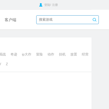
登陆
/
注册
客户端
国战
奇迹
ip大作
冒险
动作
挂机
放置
经营
Y
Z