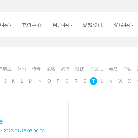
包中心
充值中心
用户中心
游戏资讯
客服中心
单职业
休闲
传奇
策略
武侠
仙侠
二次元
养成
Q版
J
K
L
M
N
O
P
Q
R
S
T
U
V
W
X
合
：
2022-01-18 08:00:00