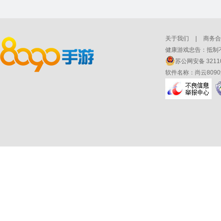
关于我们
|
商务合
健康游戏忠告：抵制不
苏公网安备 32110
软件名称：尚云809