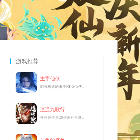
游戏推荐
主宰仙侠
刺激极致的唯美RPG仙侠游
戏
逍遥九歌行
任意充值享20倍返利全新仙
侠福利手游