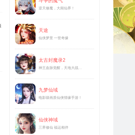
斗争的魔气
逆天修魔，大闹仙界！
慑
天途
。
仙侠梦里 一世奇缘
太古封魔录2
神王血脉觉醒，天地大战一
触即发！
九梦仙域
电影级画质仙侠情缘手游！
仙侠神域
三界修仙 福运相伴