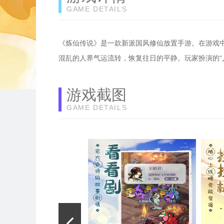
GAME DETAILS
《炼仙传说》是一款新派国风修仙放置手游。在游戏
混乱的人界气运流转，恢复往日的平静。玩家扮演的“
游戏截图
GAME DETAILS